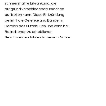
schmerzhafte Erkrankung, die 
aufgrund verschiedener Ursachen 
auftreten kann. Diese Entzündung 
betrifft die Gelenke und Bänder im 
Bereich des Mittelfußes und kann bei 
Betroffenen zu erheblichen 
Beschwerden führen. In diesem Artikel 
erfahren Sie mehr über die Ursachen 
dieser Entzündung und wie sie 
behandelt werden kann.
1. Überlastung als häufigste Ursache
Eine der häufigsten Ursachen für eine 
Mittelfußentzündung ist eine 
Überlastung der Fußmuskulatur und 
des Gewebes im Mittelfußbereich. 
Dies kann durch intensive sportliche 
Aktivitäten wie Laufen, Stürze oder 
auch durch Überdehnungen der 