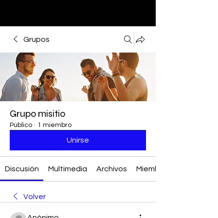
Grupos
Grupo misitio
Público
·
1 miembro
Unirse
Discusión
Multimedia
Archivos
Miembros
Volver
Anónimo