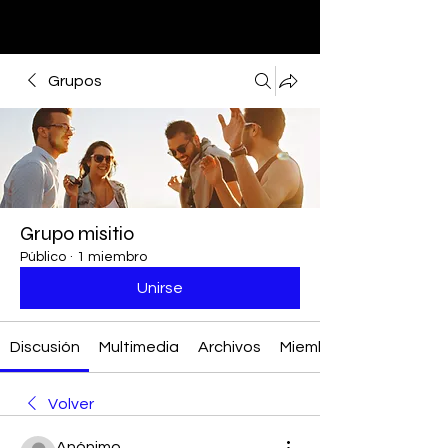
Grupos
Grupo misitio
Público
·
1 miembro
Unirse
Discusión
Multimedia
Archivos
Miembros
Volver
Anónimo