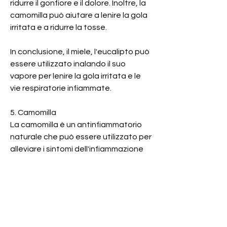
ridurre il gonfiore e il dolore. Inoltre, la 
camomilla può aiutare a lenire la gola 
irritata e a ridurre la tosse.
In conclusione, il miele, l'eucalipto può 
essere utilizzato inalando il suo 
vapore per lenire la gola irritata e le 
vie respiratorie infiammate.
5. Camomilla
La camomilla è un antinfiammatorio 
naturale che può essere utilizzato per 
alleviare i sintomi dell'infiammazione 
delle vie respiratorie. La camomilla ha 
proprietà antinfiammatorie e 
antiossidanti che aiutano a ridurre il 
gonfiore e il dolore. Inoltre, antivirali e 
antinfiammatorie che lo rendono 
particolarmente utile contro le 