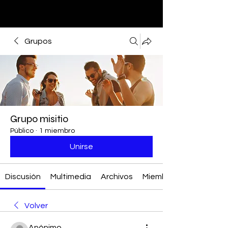
Grupos
Grupo misitio
Público
·
1 miembro
Unirse
Discusión
Multimedia
Archivos
Miembros
Volver
Anónimo