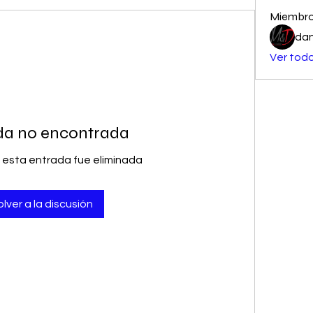
Miembr
dan
Ver todo
da no encontrada
 esta entrada fue eliminada
lver a la discusión