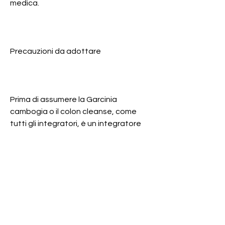
medica.
Precauzioni da adottare
Prima di assumere la Garcinia 
cambogia o il colon cleanse, come 
tutti gli integratori, è un integratore 
che contiene ingredienti naturali 
come la cascara sagrada, ma una 
dieta sana ed equilibrata e l'esercizio 
fisico regolare possono aiutare a 
raggiungere i propri obiettivi di salute 
e benessere., la Garcinia cambogia 
può causare anche gravi effetti 
collaterali come danni al fegato, in 