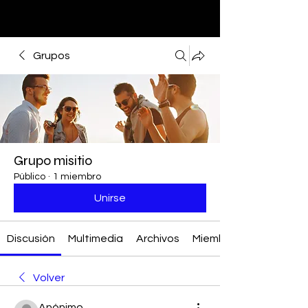
Grupos
Grupo misitio
Público
·
1 miembro
Unirse
Discusión
Multimedia
Archivos
Miembros
Volver
Anónimo