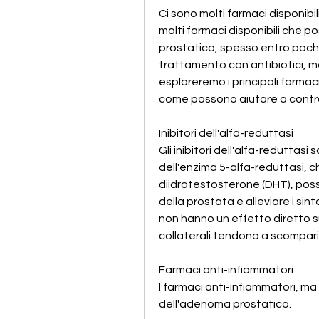
Ci sono molti farmaci disponibil
molti farmaci disponibili che p
prostatico, spesso entro pochi g
trattamento con antibiotici, ma
esploreremo i principali farmaci
come possono aiutare a control
Inibitori dell'alfa-reduttasi
Gli inibitori dell'alfa-reduttas
dell'enzima 5-alfa-reduttasi, c
diidrotestosterone (DHT), posso
della prostata e alleviare i si
non hanno un effetto diretto su
collaterali tendono a scompari
Farmaci anti-infiammatori
I farmaci anti-infiammatori, ma 
dell'adenoma prostatico.