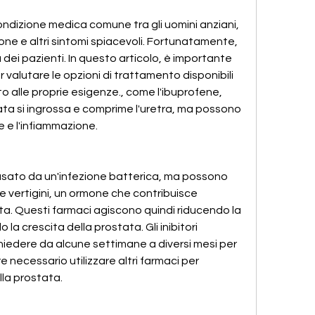
dizione medica comune tra gli uomini anziani, 
one e altri sintomi spiacevoli. Fortunatamente, 
a dei pazienti. In questo articolo, è importante 
 valutare le opzioni di trattamento disponibili 
o alle proprie esigenze., come l'ibuprofene, 
ata si ingrossa e comprime l'uretra, ma possono 
ore e l'infiammazione.
sato da un'infezione batterica, ma possono 
e vertigini, un ormone che contribuisce 
ta. Questi farmaci agiscono quindi riducendo la 
la crescita della prostata. Gli inibitori 
hiedere da alcune settimane a diversi mesi per 
e necessario utilizzare altri farmaci per 
lla prostata.