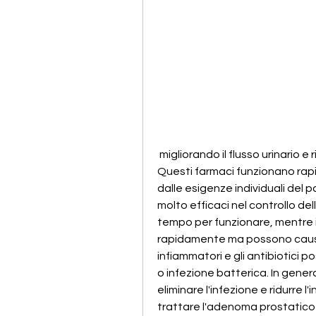
 migliorando il flusso urinario e riducendo i sintomi dell'adenoma prostatico. 
Questi farmaci funzionano rap
dalle esigenze individuali del pa
molto efficaci nel controllo de
tempo per funzionare, mentre i 
rapidamente ma possono causare
infiammatori e gli antibiotici p
o infezione batterica. In genera
eliminare l'infezione e ridurre 
trattare l'adenoma prostatico 