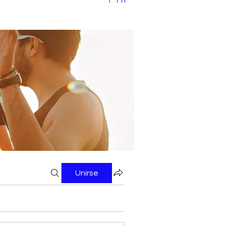
0
Unirse