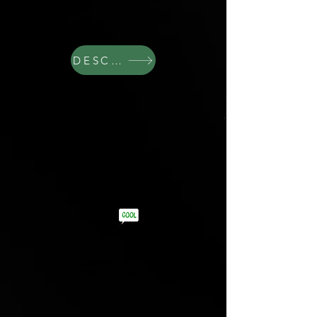
DESCARGAR PDF
61121135
/
60011629
Ciudad de Panamá
copyright M&DFXSTUDIO