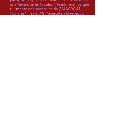
una *inversión en tu salud*, te informamos que
tu *monto adeudado* es de [$MACRO4$]
*dólares* más el 7%. *acércate a la recepción
del GYM*, para que no se acumulen
mensualidades pendientes, o *escríbenos al
WhatsApp*
https://wa.me/507
60011629 o
puedes pasar a nuestra
sucursal *DIRECCIÓN*
https://goo.gl/maps/
MsfsyKLrYHu
Si ya realizó el pago,
agradecemos hacer caso omiso a este
mensaje. Gracias por su atención. Este
mensaje es un envío automático. Si desea
responder utilice el link o los números
indicados.
HOME
61121135
/
60011629
Ciudad de Panamá
copyright M&DFXSTUDIO