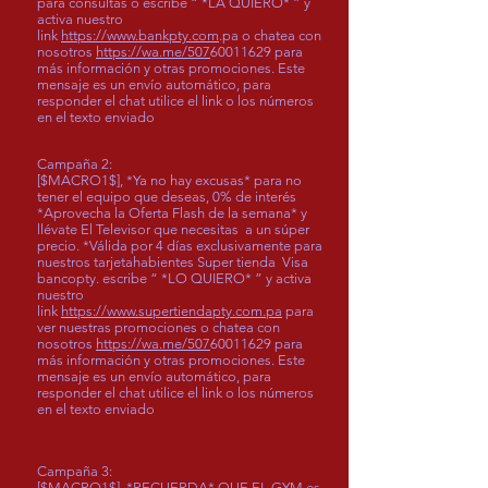
para consultas o escribe “ *LA QUIERO* ” y
activa nuestro
link
https://www.bankpty.com
.pa o chatea con
nosotros
https://wa.me/507
60011629
para
más información y otras promociones. Este
mensaje es un envío automático, para
responder el chat utilice el link o los números
en el texto enviado
Campaña 2:
[$MACRO1$], *Ya no hay excusas* para no
tener el equipo que deseas, 0% de interés
*Aprovecha la Oferta Flash de la semana* y
llévate El Televisor que necesitas a un súper
precio. *Válida por 4 días exclusivamente para
nuestros tarjetahabientes Super tienda Visa
bancopty. escribe “ *LO QUIERO* ” y activa
nuestro
link
https://www.supertiendapty.com.pa
para
ver nuestras promociones o chatea con
nosotros
https://wa.me/507
60011629
para
más información y otras promociones. Este
mensaje es un envío automático, para
responder el chat utilice el link o los números
en el texto enviado
Campaña 3:
[$MACRO1$], *RECUERDA* QUE EL GYM es