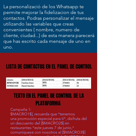
La personalizació de los Whatsapp te
permite mejorar la fidelizacion de tus
contactos. Podras personalizar el mensaje
utilizando las variables que creas
convenientes ( nombre, numero de
cliente, ciudad...) de esta manera parecerá
que has escrito cada mensaje de uno en
uno.
LISTA DE CONTACTOS EN EL PANEL DE CONTROL
TEXTO EN EL PANEL DE CONTROL DE LA
PLATAFORMA
Campaña 1:
$MACRO1$], recuerda que *tenemos
una promoción especial para ti*, disfruta del
un descuento del [$MACRO2$] en
restaurantes *este jueves 7 de junio,*
comuníquese con nosotros al [$MACRO3$]