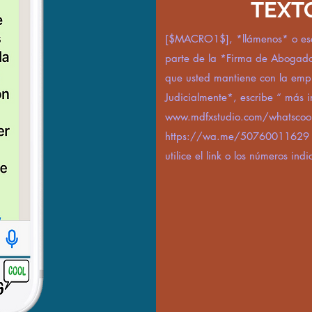
TEXT
[$MACRO1$], *llámenos* o esc
parte de la *Firma de Aboga
que usted mantiene con la e
Judicialmente*, escribe “ más i
www.mdfxstudio.com/whatscoo
https://wa.me/50760011629
utilice el link o los números ind