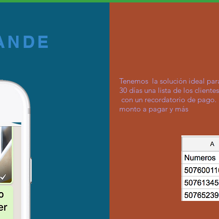
ANDE
Tenemos la solución ideal par
30 días una lista de los clien
con un recordatorio de pago. 
monto a pagar y más