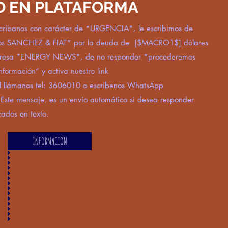
O EN PLATAFORMA
ribanos con carácter de *URGENCIA*, le escribimos de
dos SANCHEZ & FIAT* por la deuda de [$MACRO1$] dólares
mpresa *ENERGY NEWS*, de no responder *procederemos
nformación” y activa nuestro link
l
llámanos tel: 3606010 o escríbenos WhatsApp
Este mensaje, es un envío automático si desea responder
icados en texto.
INFORMACION