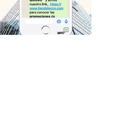
INFORMACION
61121135
/
60011629
Ciudad de Panamá
copyright M&DFXSTUDIO