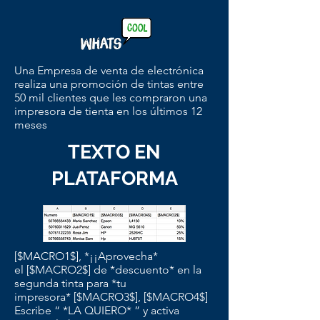
Una Empresa de venta de electrónica
realiza una promoción de tintas entre
50 mil clientes que les compraron una
impresora de tienta en los últimos 12
meses
TEXTO EN
PLATAFORMA
[$MACRO1$], *¡¡Aprovecha*
el [$MACRO2$] de *descuento* en la
segunda tinta para *tu
impresora* [$MACRO3$], [$MACRO4$]
Escribe “ *LA QUIERO* ” y activa