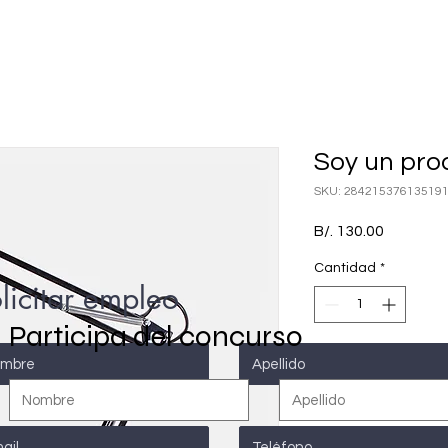
Soy un pro
SKU: 28421537613519
Precio
B/. 130.00
Cantidad
*
licitar empleo
Participa del concurso
Ag
INFORMACIÓN DE