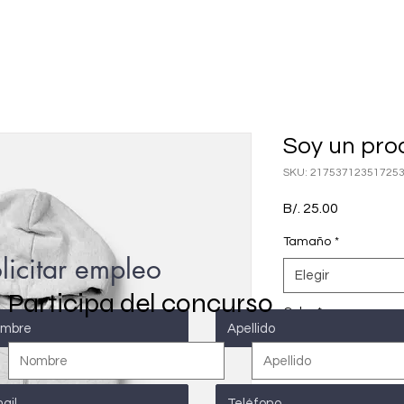
Soy un pro
SKU: 21753712351725
Precio
B/. 25.00
Tamaño
*
licitar empleo
Elegir
Participa del concurso
Color
*
Cantidad
*