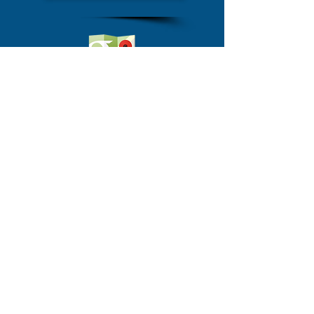
Dirección Avenida Perú Calle 37 Local
Promociones Independientes
Preguntar por Luis Recuero
61121135
/
60011629
Ciudad de Panamá
copyright M&DFXSTUDIO