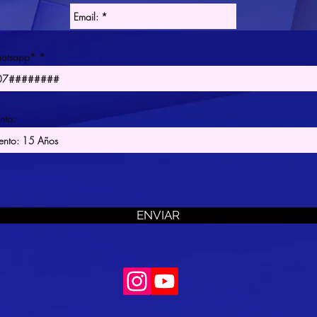
atsapp*
nto:
ENVIAR