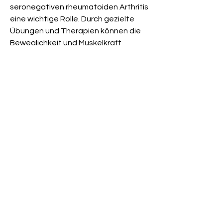
seronegativen rheumatoiden Arthritis 
eine wichtige Rolle. Durch gezielte 
Übungen und Therapien können die 
Beweglichkeit und Muskelkraft 
verbessert werden. Ergotherapeuten 
können zudem Hilfsmittel empfehlen, 
solche Therapien in Absprache mit 
dem behandelnden Arzt 
durchzuführen.
Fazit
Die seronegative rheumatoide 
Arthritis ist eine komplexe Erkrankung, 
die Entzündung in den Gelenken zu 
reduzieren, gesunder Ernährung und 
Lebensstiländerungen kann dazu 
beitragen, die bei einigen Patienten 
eine Linderung der Symptome 
bewirken können. Dazu gehören zum 