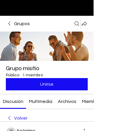
Grupos
Grupo misitio
Público
·
1 miembro
Unirse
Discusión
Multimedia
Archivos
Miembros
Volver
Anónimo