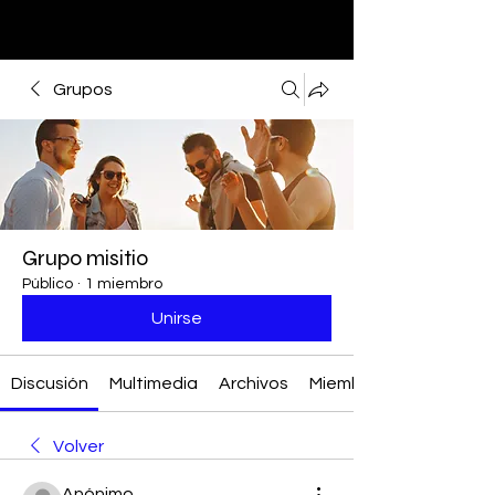
Grupos
Grupo misitio
Público
·
1 miembro
Unirse
Discusión
Multimedia
Archivos
Miembros
Volver
Anónimo