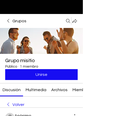
Grupos
Grupo misitio
Público
·
1 miembro
Unirse
Discusión
Multimedia
Archivos
Miembros
Volver
Anónimo