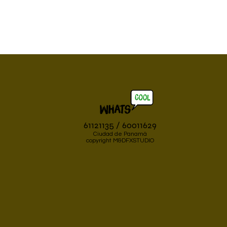
61121135 / 60011629
Ciudad de Panamá
copyright M&DFXSTUDIO