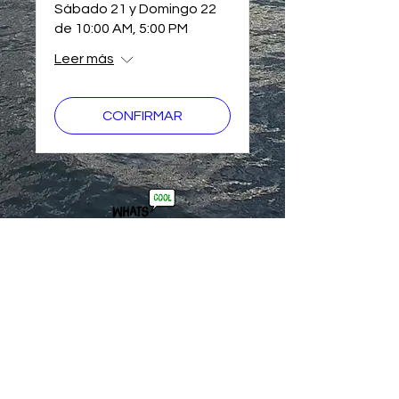
Sábado 21 y Domingo 22
de 10:00 AM, 5:00 PM
Leer más
CONFIRMAR
61121135
/
60011629
Ciudad de Panamá
copyright M&DFXSTUDIO