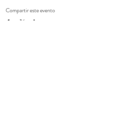
Compartir este evento
61121135
/
60011629
Ciudad de Panamá
copyright M&DFXSTUDIO