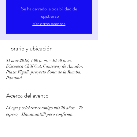
Se ha cerrado la posibilidad de
registrarse
Ver otros eventos
Horario y ubicación
31 mar 2018, 7:00 p. m. – 10:40 p. m.
Discoteca Chill Out, Causeway de Amador,
Plaza Figali, proyecto Zona de la Rumba,
Panamá
Acerca del evento
LLega y celebrar conmigo mis 20 años... Te 
espero,   Haaaaaa!!!!! pero confirma 