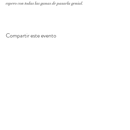
espero con todas las ganas de pasarla genial.
Compartir este evento
61121135
/
60011629
Ciudad de Panamá
copyright M&DFXSTUDIO