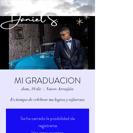
MI GRADUACION
dom, 19 dic
  |  
Nuevo Arraiján
Es tiempo de celebrar tus logros y esfuerzos
Se ha cerrado la posibilidad de
registrarse
Ver otros eventos