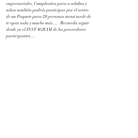
empresariales, Cumpleaños para a adultos y 
niños también podrás participar por el sorteo 
de un Paquete para 20 personas menú tarde de 
te open soda y mucho más....   Recuerda seguir 
desde ya el INSTAGRAM de los proveedores 
participantes....
Compartir este evento
61121135
/
60011629
Ciudad de Panamá