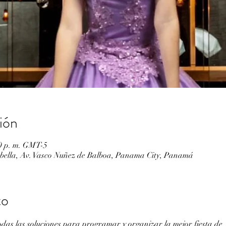
ión
00 p. m. GMT-5
bella, Av. Vasco Nuñez de Balboa, Panama City, Panamá
to
odas las soluciones para programar y organizar la mejor fiesta de 