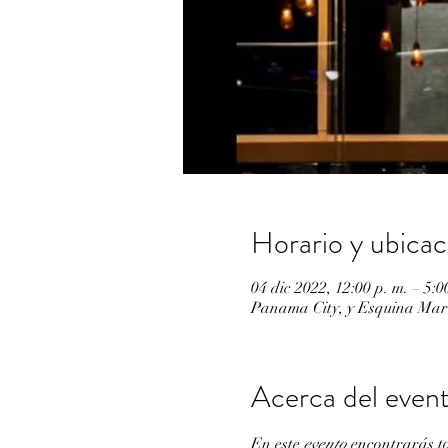
Horario y ubicac
04 dic 2022, 12:00 p. m. – 5:
Panama City, y Esquina Mar
Acerca del even
En este 
evento
 encontrarás t