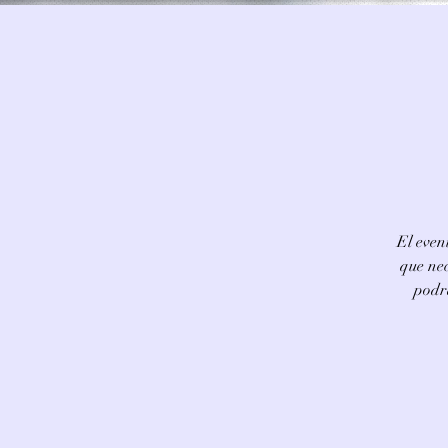
El even
que nec
podr