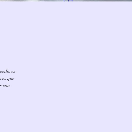
0
veedores
ores que
r con